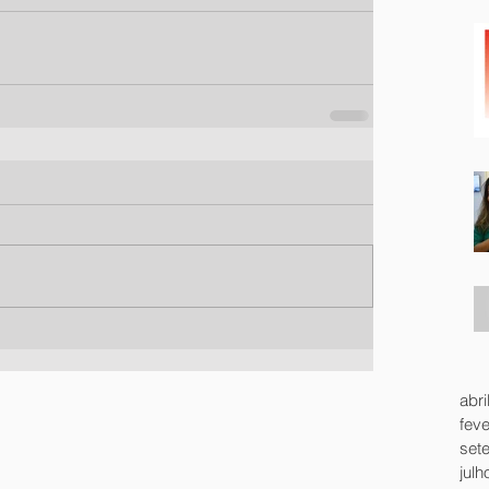
abri
feve
set
julh