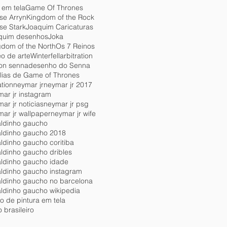
 em tela
Game Of Thrones
se ArrynKingdom of the Rock
se Stark
Joaquim Caricaturas
quim desenhos
Joka
gdom of the North
Os 7 Reinos
o de arte
Winterfell
arbitration
ton senna
desenho do Senna
ílias de Game of Thrones
ation
neymar jr
neymar jr 2017
ar jr instagram
ar jr noticias
neymar jr psg
ar jr wallpaper
neymar jr wife
aldinho gaucho
aldinho gaucho 2018
ldinho gaucho coritiba
aldinho gaucho dribles
aldinho gaucho idade
aldinho gaucho instagram
aldinho gaucho no barcelona
aldinho gaucho wikipedia
o de pintura em tela
o brasileiro