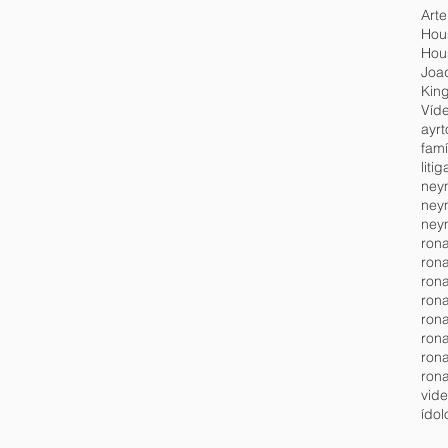
Arte
Hou
Hou
Joa
Kin
Víde
ayr
fam
litig
neym
neym
neym
ron
ron
rona
ron
ron
ron
ron
ron
vide
ídol