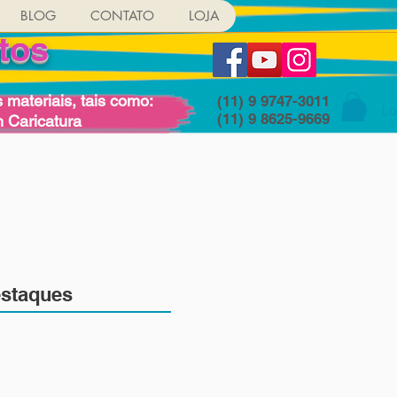
BLOG
CONTATO
LOJA
tos
materiais, tais como:
(11) 9 9747-3011
Lo
(11) 9 8625-9669
 Caricatura
staques