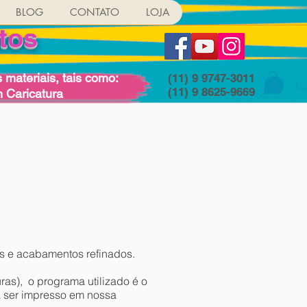
BLOG
CONTATO
LOJA
tos
materiais, tais como:
(11) 9 9747-3011
Lo
(11) 9 8625-9669
 Caricatura
es e acabamentos refinados.
as), o programa utilizado é o
a ser impresso em nossa