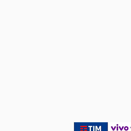
Lembrança criativa é aqui.
Aquela 
Feche seu evento hoje mesmo.
Satisfação Total
Aplica
FEIRA DA
Mandamos
GESTANTE BEBÊ &
CRIANÇA no Expo
Center Norte