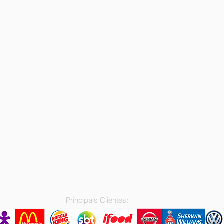
balada e muitos desenhos
Arte em Squeeze
Satisfação garanti
Brindes personalizados
Brindes
personalizados
ção em camisetas e canecas
Aplicação em almofadas
Aplicação em can
 sua arte Digital para qualquer
Realizamos batizad
lugar do Brasil
casamentos, festa d
anos, confraternização
outros
Principais Clientes: