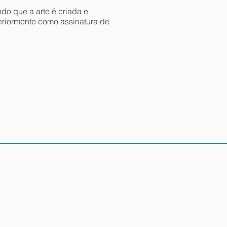
ndo que a arte é criada e
teriormente como assinatura de
Caricaturas Digitais Ao Vivo
Resultado da arte finalizada. Muito
capricho e bom humor