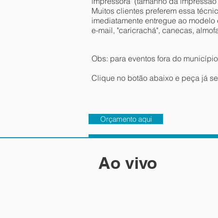
impressora (tamanho da impressão 
Muitos clientes preferem essa técni
imediatamente entregue ao modelo e 
e-mail, "caricrachá", canecas, almof
Obs: para eventos fora do municípi
Clique no botão abaixo e peça já 
Orçamento aqui
Ao vivo
Arte Ao Vivo
Arte digital feita
A
ao vivo no Sofitel
U