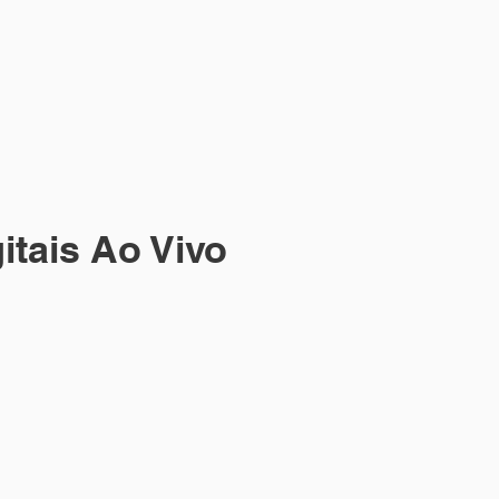
e qualidade é sempre bem vindo.
Para aqueles que gostam de
uma boa comida e uma ótima
cerveja artesanal,
aconselhamos o espaço
itais Ao Vivo
ura_Diego_Hypólito
Layout
Ação feita no Sho
da arte
tal ao Vivo Aplicada em
+ o logo
caneca
da
empresa