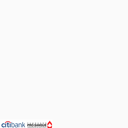
da
Mais um evento finalizado.
ecas
Aplicação em Sandálias
os,
e 15
 entre