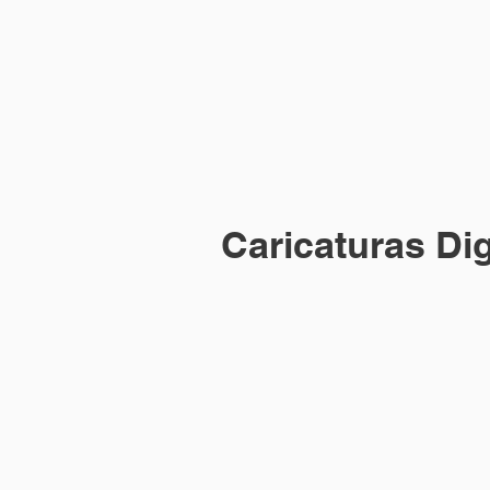
Guarujá
d
Jequitimar
Caricaturas Dig
Arte digital ao Vivo
Caricat
Essa arte é a sua cara!
Arte digi