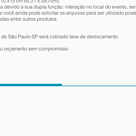
10 x15 cm ou 21 x 29,7cm).
ca devido a sua dupla função: interação no local do evento, se
você ainda pode solicitar os arquivos para ser utilizado pos
adas entre outros produtos.
o de São Paulo-SP será cobrado taxa de deslocamento.
seu orçamento sem compromisso.
Caricaturas Ao Vivo Digitais
Caricatura Digital Ao Vivo
rte feita usando a técnica Digital.
Arte Digital no Restaurante Les 3
samos a Wacom 12WX. Material
Brasseurs.