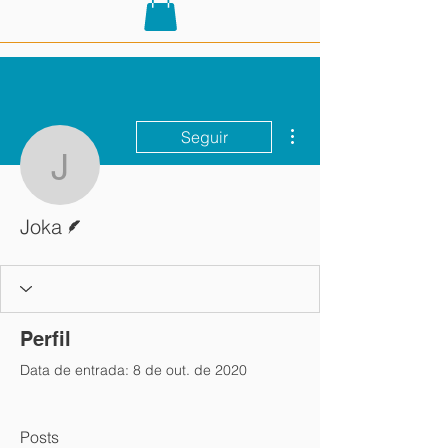
Mais ações
Seguir
Joka
Escritor
Joka
Perfil
Data de entrada: 8 de out. de 2020
Posts